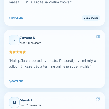
masáž - 10/10. Určite sa vrátim znova.
”
OVERENÉ
Local Guide
Zuzana K.
Z
pred 1 mesiacom
“
Najlepšia chiropraxia v meste. Personál je veľmi milý a
odborný. Rezervácia termínu online je super rýchla.
”
OVERENÉ
Marek H.
M
pred 2 mesiacmi