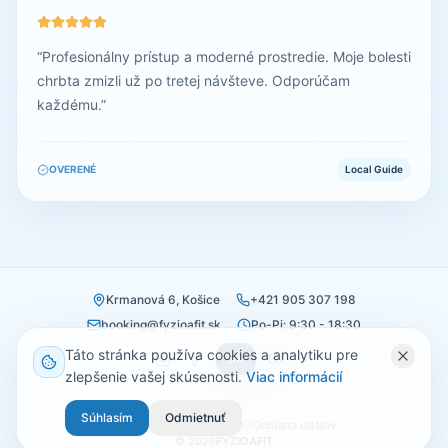
“
Profesionálny prístup a moderné prostredie. Moje bolesti
chrbta zmizli už po tretej návšteve. Odporúčam
každému.
”
OVERENÉ
Local Guide
Krmanová 6, Košice
+421 905 307 198
booking@fyzioafit.sk
Po-Pi: 9:30 - 18:30
Táto stránka používa cookies a analytiku pre
SK
EN
zlepšenie vašej skúsenosti.
Viac informácií
Súhlasím
Odmietnuť
Obchodné podmienky
Ochrana údajov
©
2026
FYZIOAFIT