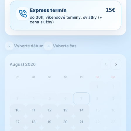
15€
Express termín
do 36h, víkendové termíny, sviatky (+
cena služby)
Vyberte dátum
Vyberte čas
2
3
August 2026
Po
Ut
St
Št
Pi
So
Ne
1
2
3
4
5
6
7
8
9
10
11
12
13
14
15
16
17
18
19
20
21
22
23