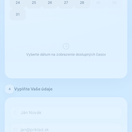
24
25
26
27
28
29
30
31
Vyberte dátum na zobrazenie dostupných časov
Vyplňte Vaše údaje
4
Ján Novák
jan@priklad.sk