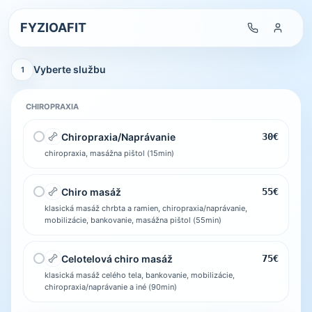
FYZIOAFIT
Vyberte službu
1
CHIROPRAXIA
Chiropraxia/Naprávanie
30
€
chiropraxia, masážna pištol
(
15
min
)
Chiro masáž
55
€
klasická masáž chrbta a ramien, chiropraxia/naprávanie,
mobilizácie, bankovanie, masážna pištol
(
55
min
)
Celotelová chiro masáž
75
€
klasická masáž celého tela, bankovanie, mobilizácie,
chiropraxia/naprávanie a iné
(
90
min
)